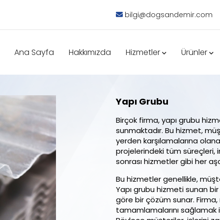
bilgi@dogsandemir.com
Ana Sayfa
Hakkımızda
Hizmetler
Ürünler
Yapı Grubu
Birçok firma, yapı grubu hiz
sunmaktadır. Bu hizmet, müşter
yerden karşılamalarına olanak
projelerindeki tüm süreçleri, 
sonrası hizmetler gibi her 
Bu hizmetler genellikle, müşteri
Yapı grubu hizmeti sunan bir 
göre bir çözüm sunar. Firma,
tamamlamalarını sağlamak içi