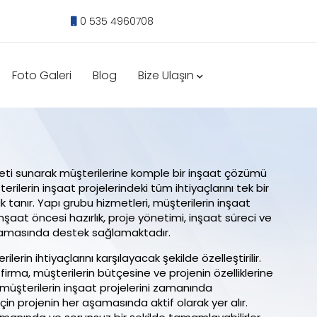
0 535 4960708
Foto Galeri
Blog
Bize Ulaşın
meti sunarak müşterilerine komple bir inşaat çözümü
ilerin inşaat projelerindeki tüm ihtiyaçlarını tek bir
 tanır. Yapı grubu hizmetleri, müşterilerin inşaat
inşaat öncesi hazırlık, proje yönetimi, inşaat süreci ve
aşamasında destek sağlamaktadır.
lerin ihtiyaçlarını karşılayacak şekilde özelleştirilir.
firma, müşterilerin bütçesine ve projenin özelliklerine
 müşterilerin inşaat projelerini zamanında
n projenin her aşamasında aktif olarak yer alır.