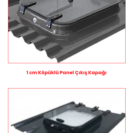
1 cm Köpüklü Panel Çıkış Kapağı